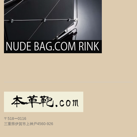
〒518ー0116
三重県伊賀市上神戸4560-926