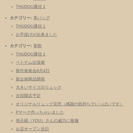
THUDOU通信 1
カテゴリー:
革バッグ
THUDOU通信 1
お手提げが出来ました
カテゴリー:
革鞄
THUDOU通信 1
ベトナム出張後
新作発表会8月4日
新企画商品開発
大きいサイズのリュック
次回開店予定
オリジナルリュック完売（感謝の気持ちでいっぱいです）
Pマーク作っちゃいました
地元紙（YOU）さんの威力に敬服
お店オープン当日