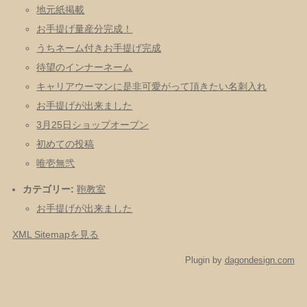
地元紙掲載
お手提げ量産分完成！
うちネーム付きお手提げ完成
待望のインナーネーム
キャリアウーマンに是非可愛がって頂きたい名刺入れ
お手提げが出来ました
3月25日ショップオープン
初めての投稿
唯壱無弐
カテゴリー:
鞄教室
お手提げが出来ました
XML Sitemapを見る
Plugin by
dagondesign.com