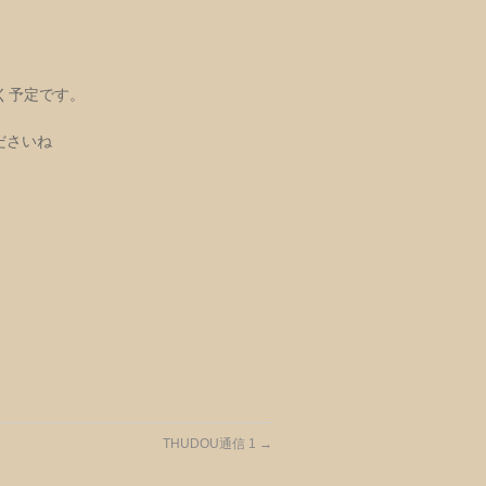
く予定です。
ださいね
THUDOU通信 1
→