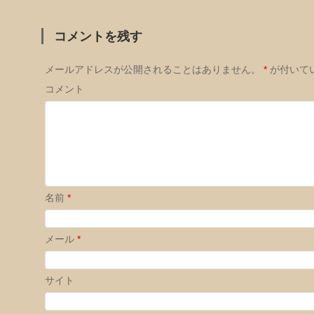
ド
さ
ウ
い
で
(新
開
し
コメントを残す
き
い
ま
ウ
す)
ィ
ン
ド
メールアドレスが公開されることはありません。
*
が付いて
ウ
で
コメント
開
き
ま
す)
名前
*
メール
*
サイト