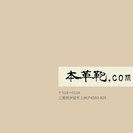
〒518ー0116
三重県伊賀市上神戸4560-926