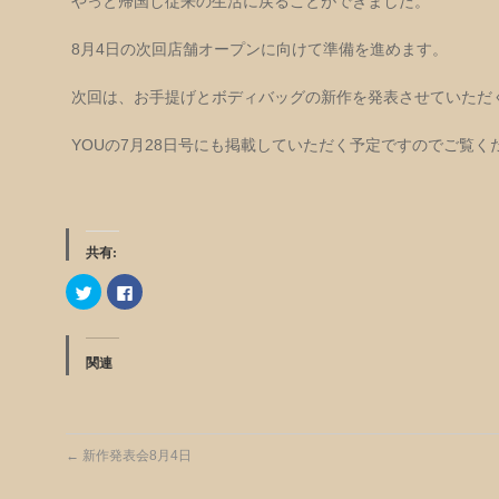
やっと帰国し従来の生活に戻ることができました。
8月4日の次回店舗オープンに向けて準備を進めます。
次回は、お手提げとボディバッグの新作を発表させていただ
YOUの7月28日号にも掲載していただく予定ですのでご覧く
共有:
ク
Facebook
リ
で
ッ
共
ク
有
し
す
て
る
関連
Twitter
に
で
は
共
ク
有
リ
(新
ッ
し
ク
い
し
←
新作発表会8月4日
ウ
て
ィ
く
ン
だ