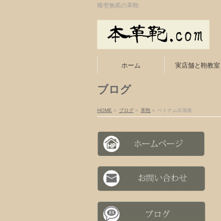
唯壱無貮の革鞄
ホーム
実店舗と鞄教室
ブログ
HOME
»
ブログ
»
革鞄
»
ベトナム出張後