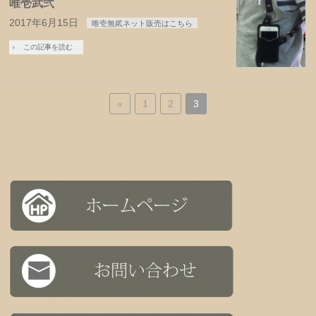
唯壱武弐
2017年6月15日
唯壱無貮ネット販売はこちら
この記事を読む
«
1
2
3