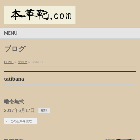
MENU
ブログ
HOME
»
ブログ
»
tatibana
tatibana
唯壱無弐
2017年6月17日
革鞄
この記事を読む